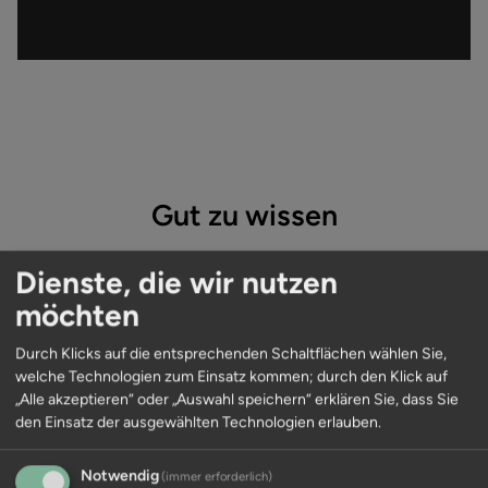
Gut zu wissen
Im Falle eines Alleinauftrags (Exklusivauftrag) ist die
Dienste, die wir nutzen
Erstellung einer 360° Virtual Tour in der Maklerprovision
möchten
inklusive.
Sie möchten Ihre Immobilie gerne mehreren Maklern zum
Durch Klicks auf die entsprechenden Schaltflächen wählen Sie,
Verkauf übergeben? Kein Problem, auch in diesem Fall
welche Technologien zum Einsatz kommen; durch den Klick auf
„Alle akzeptieren“ oder „Auswahl speichern“ erklären Sie, dass Sie
können Sie die Vorteile einer 360° Virtual Tour in
den Einsatz der ausgewählten Technologien erlauben.
Anspruch nehmen. Gegen eine kleine Erstellungsgebühr
bekommen Sie den 3D-Rundgang Ihres Objekts.
Notwendig
(immer erforderlich)