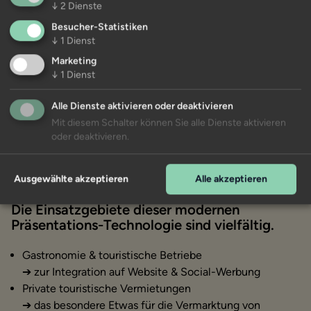
Fragen Sie gerne vorab nach einem Angebot hierfür.
↓
2
Dienste
Besucher-Statistiken
↓
1
Dienst
Marketing
↓
1
Dienst
Für Wen ist die 360 Virtual Tour
Alle Dienste aktivieren oder deaktivieren
Mit diesem Schalter können Sie alle Dienste aktivieren
noch geeignet?
oder deaktivieren.
Ausgewählte akzeptieren
Alle akzeptieren
Die Einsatzgebiete dieser modernen
Präsentations-Technologie sind vielfältig.
Gastronomie & touristische Betriebe
➔ zur Integration auf Website & Social-Werbung
Private touristische Vermietungen
➔ das besondere Etwas für die Vermarktung von