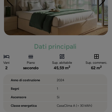
Dati principali
Vani
Piano
Sup. abitabile
Sup. commerc.
2
2
2
secondo
45,59 m
62 m
Anno di costruzione
2024
Bagni
1
Ascensore
Si
Classe energetica
CasaClima A (< 30 kWh)