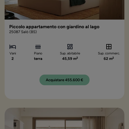
Piccolo appartamento con giardino al lago
25087 Salò (BS)
Vani
Piano
Sup. abitabile
Sup. commerc.
2
2
2
terra
45,59 m
62 m
Acquistare 455.600 €