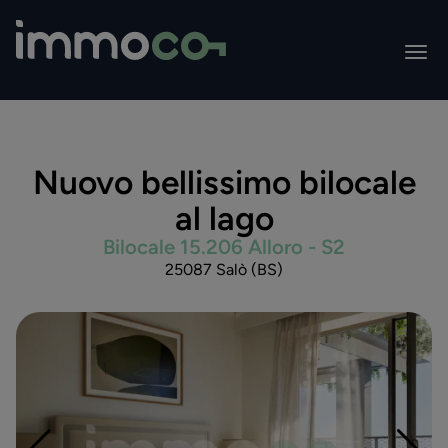
Nuovo bellissimo bilocale
al lago
Bilocale 15.206 Alloro - S2
25087 Salò (BS)