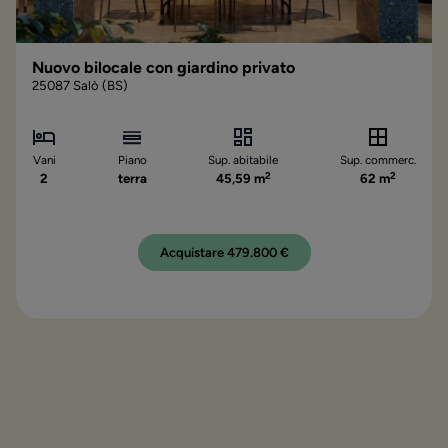
Nuovo bilocale con giardino privato
25087 Salò (BS)
Vani
Piano
Sup. abitabile
Sup. commerc.
2
2
2
terra
45,59 m
62 m
Acquistare 479.800 €