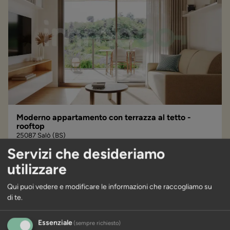
Moderno appartamento con terrazza al tetto -
rooftop
25087 Salò (BS)
Servizi che desideriamo
utilizzare
Vani
Piano
Sup. abitabile
Sup. commerc.
2
2
2
terzo
45,59 m
62 m
Qui puoi vedere e modificare le informazioni che raccogliamo su
di te.
Acquistare 700.800 €
Essenziale
(sempre richiesto)