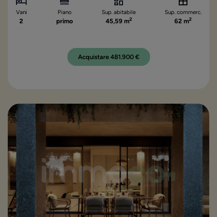
Vani
Piano
Sup. abitabile
Sup. commerc.
2
2
2
primo
45,59 m
62 m
Acquistare 481.900 €