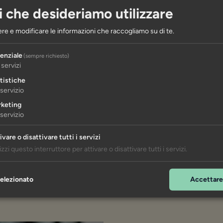
2
2
3
mansardato
93,8 m
123,1 m
i che desideriamo utilizzare
re e modificare le informazioni che raccogliamo su di te.
Prezzo di acquisto su richiesta
enziale
(sempre richiesto)
servizi
tistiche
servizio
keting
servizio
ivare o disattivare tutti i servizi
lizzi questo interruttore per attivare o disattivare tutti i servizi.
elezionato
Accettare 