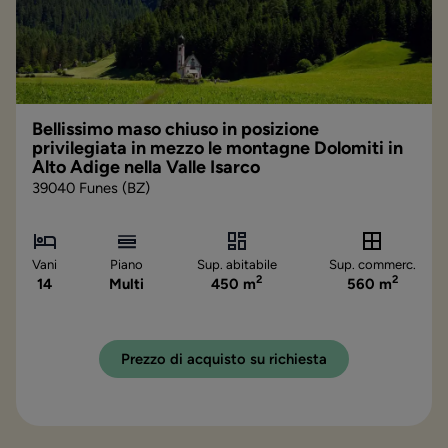
Bellissimo maso chiuso in posizione
privilegiata in mezzo le montagne Dolomiti in
Alto Adige nella Valle Isarco
39040 Funes (BZ)
Vani
Piano
Sup. abitabile
Sup. commerc.
2
2
14
Multi
450 m
560 m
Prezzo di acquisto su richiesta