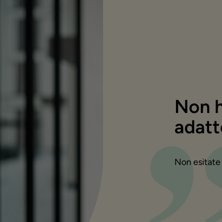
Non h
adatt
Non esitate 