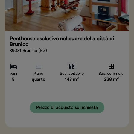
Penthouse esclusivo nel cuore della città di
Brunico
39031 Brunico (BZ)
Vani
Piano
Sup. abitabile
Sup. commerc.
2
2
5
quarto
143 m
238 m
Prezzo di acquisto su richiesta