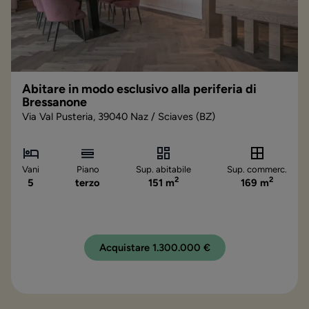
Abitare in modo esclusivo alla periferia di
Bressanone
Via Val Pusteria, 39040 Naz / Sciaves (BZ)
Vani
Piano
Sup. abitabile
Sup. commerc.
2
2
5
terzo
151 m
169 m
Acquistare 1.300.000 €