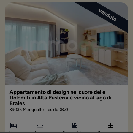
venduto
Appartamento di design nel cuore delle
Dolomiti in Alta Pusteria e vicino al lago di
Braies
39035 Monguelfo-Tesido (BZ)
Vani
Piano
Sup. abitabile
Sup. commerc.