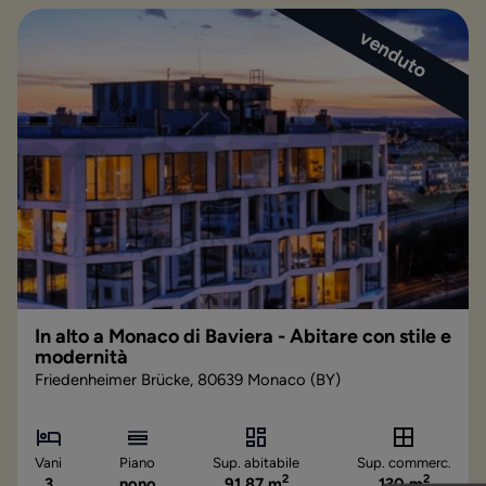
venduto
In alto a Monaco di Baviera - Abitare con stile e
modernità
Friedenheimer Brücke, 80639 Monaco (BY)
Vani
Piano
Sup. abitabile
Sup. commerc.
2
2
3
nono
91,87 m
130 m