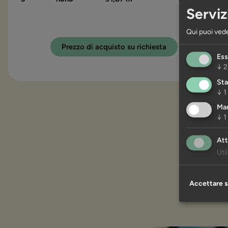
Serviz
Qui puoi vede
Prezzo di acquisto su richiesta
Ess
↓
2
Sta
↓
1
Mar
↓
1
Att
Uti
Accettare s